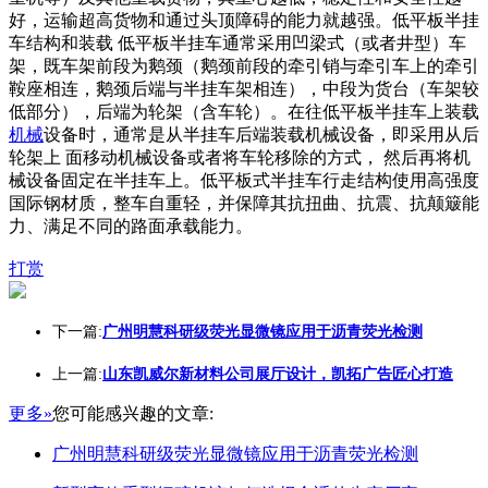
好，运输超高货物和通过头顶障碍的能力就越强。低平板半挂
车结构和装载 低平板半挂车通常采用凹梁式（或者井型）车
架，既车架前段为鹅颈（鹅颈前段的牵引销与牵引车上的牵引
鞍座相连，鹅颈后端与半挂车架相连），中段为货台（车架较
低部分），后端为轮架（含车轮）。在往低平板半挂车上装载
机械
设备时，通常是从半挂车后端装载机械设备，即采用从后
轮架上 面移动机械设备或者将车轮移除的方式， 然后再将机
械设备固定在半挂车上。低平板式半挂车行走结构使用高强度
国际钢材质，整车自重轻，并保障其抗扭曲、抗震、抗颠簸能
力、满足不同的路面承载能力。
打赏
下一篇:
广州明慧科研级荧光显微镜应用于沥青荧光检测
上一篇:
山东凯威尔新材料公司展厅设计，凯拓广告匠心打造
更多»
您可能感兴趣的文章:
广州明慧科研级荧光显微镜应用于沥青荧光检测