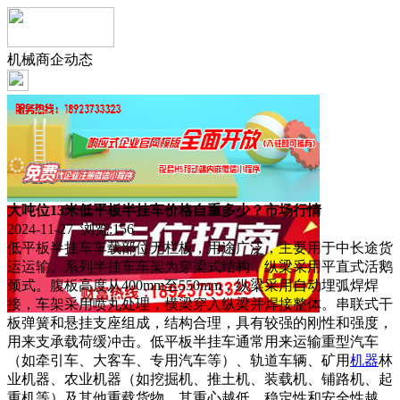
机械商企动态
大吨位13米低平板半挂车价格自重多少？市场行情
2024-11-27 浏览:
156
低平板半挂车车载部位无栏板，用途广泛，主要用于中长途货
运运输。系列半挂车车架为穿梁式结构，纵梁采用平直式活鹅
颈式。腹板高度从400mm至550mm，纵梁采用自动埋弧焊焊
接，车架采用喷丸处理，横梁穿入纵梁并焊接整体。串联式干
板弹簧和悬挂支座组成，结构合理，具有较强的刚性和强度，
用来支承载荷缓冲击。低平板半挂车通常用来运输重型汽车
（如牵引车、大客车、专用汽车等）、轨道车辆、矿用
机器
林
业机器、农业机器（如挖掘机、推土机、装载机、铺路机、起
重机等）及其他重载货物，其重心越低，稳定性和安全性越