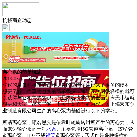
机械商企动态
离心泵的简单概述
2019-03-31 浏览:
501
时代的发展和科技的进步，真的是给生活带来了很多的便利，
想要了解一样事物也变的简单很多，通过互联网很轻松的就可
以获得与它相关的知识，而且内容也非常的全面。今天小编就
想要和大家一起来了解一下关于离心泵的内容，以上海宏东泵
业制造有限公司生产的离心泵为基础进行以下的学习。
所谓离心泵，顾名思义是依靠叶轮旋转时所产生的离心力，从
而来运输介质的一种
水泵
。主要包括ISG管道离心泵、ISW 管
道离心泵、IHG不锈
钢管
道离心泵等，形式也是多种多样的，