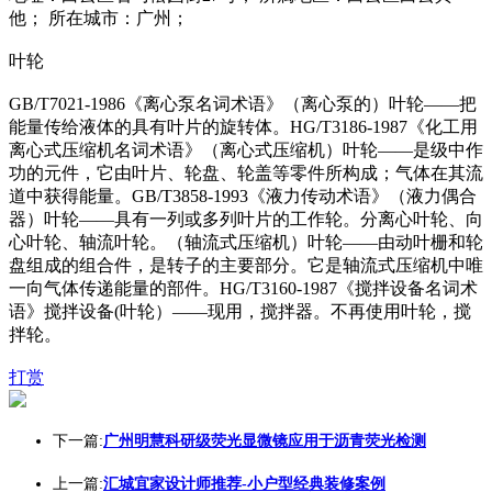
他； 所在城市：广州；
叶轮
GB/T7021-1986《离心泵名词术语》（离心泵的）叶轮——把
能量传给液体的具有叶片的旋转体。HG/T3186-1987《化工用
离心式压缩机名词术语》（离心式压缩机）叶轮——是级中作
功的元件，它由叶片、轮盘、轮盖等零件所构成；气体在其流
道中获得能量。GB/T3858-1993《液力传动术语》（液力偶合
器）叶轮——具有一列或多列叶片的工作轮。分离心叶轮、向
心叶轮、轴流叶轮。（轴流式压缩机）叶轮——由动叶栅和轮
盘组成的组合件，是转子的主要部分。它是轴流式压缩机中唯
一向气体传递能量的部件。HG/T3160-1987《搅拌设备名词术
语》搅拌设备(叶轮）——现用，搅拌器。不再使用叶轮，搅
拌轮。
打赏
下一篇:
广州明慧科研级荧光显微镜应用于沥青荧光检测
上一篇:
汇城宜家设计师推荐-小户型经典装修案例