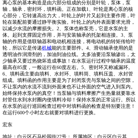
离心泵的基本构造是由六部分组成的分别是叶轮，泵体，泵
轴，轴承，密封环，填料函。正在加载1、叶轮是离心泵的核
心部分，它转速高出力大，叶轮上的叶片又起到主要作用，叶
轮在装配前要通过静平衡实验。叶轮上的内外表面要求光滑，
以减少水流的摩擦损失。2、泵体也称泵壳，它是水泵的主
体。起到支撑固定作用，并与安装轴承的托架相连接。3、泵
轴的作用是借联轴器和电动机相连接，将电动机的转矩传给叶
轮，所以它是传递
机械
能的主要部件。4、滑动轴承使用的是
透明油作润滑剂的，加油到油位线。太多油要沿泵轴渗出，太
少轴承又要过热烧坏造成事故！在水泵运行过程中轴承的温度
最高在85度，一般运行在60度左右。5、密封环又称减漏环。
6、填料函主要由填料、水封环、填料筒、填料压盖、水封管
组成。填料函的作用主要是为了封闭泵壳与泵轴之间的空隙，
不让泵内的水流不流到外面来也不让外面的空气进入到泵内。
始终保持水泵内的真空！当泵轴与填料摩擦产生热量就要靠水
封管住水到水封圈内使填料冷却！保持水泵的正常运行。所以
在水泵的运行巡回检查过程中对填料函的检查是特别要注意！
在运行600个小时左右就要对填料进行更换。
宏东
地址：白云区石马松园街27号； 所属地区：白云区白云其