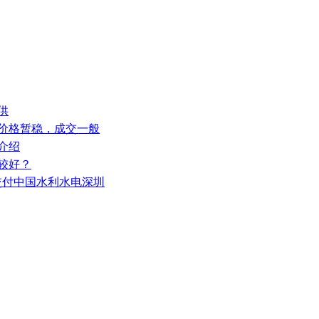
供
安价格暂稳，成交一般
介绍
较好？
功交付中国水利水电深圳