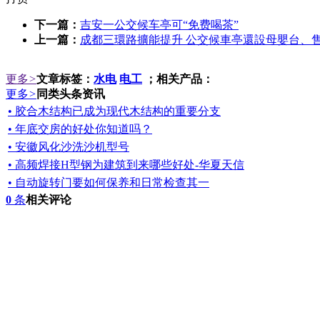
下一篇：
吉安一公交候车亭可“免费喝茶”
上一篇：
成都三環路擴能提升 公交候車亭還設母嬰台、
更多
>
文章标签：
水电
电工
；相关产品：
更多
>
同类头条资讯
• 胶合木结构已成为现代木结构的重要分支
• 年底交房的好处你知道吗？
• 安徽风化沙洗沙机型号
• 高频焊接H型钢为建筑到来哪些好处-华夏天信
• 自动旋转门要如何保养和日常检查其一
0
条
相关评论