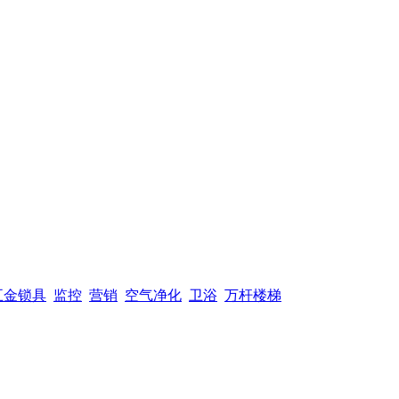
五金锁具
监控
营销
空气净化
卫浴
万杆楼梯