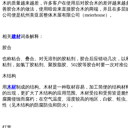
木的质量越来越差，许多客户在使用后对胶合木的差评越来越
善胶合木的做法，使用暗齿来直接胶合木的两端，并且在多层
公司便是杭州美亚居整体木屋有限公司（meierhouse）。
相关
建材
词条解释：
胶合
也称粘合、叠合。对无溶剂的胶粘剂，胶合后应错动几次，以
粘剂，如氯丁胶粘剂、聚胺脂胶、502胶等胶合时要一次对准
木结构
用
木材
制成的结构。木材是一种取材容易，加工简便的结构材
的出现，更扩大了木结构的应用范围。木材受拉和受剪皆是脆
腐菌侵蚀而腐朽；在空气温度、湿度较高的地区，白蚁、蛀虫
性（见木结构的防腐防虫和防火）。
打赏