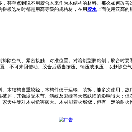
多，甚至点到说不用胶合木来作为木结构的材料。那么如何改善
的拼板选材时都是用高等级的规格材，在用
胶水
上面使用汉高的
利排除空气、紧密接触、对准位置。对溶剂型胶粘剂，胶合时要
位置，不可来回错动。胶合后适当按压、锤压或滚压，以赶除空
料。木结构自重较轻，木构件便于运输、装拆，能多次使用，故
性破坏，其强度受木节、斜纹及裂缝等天然缺陷的影响很大；但
、家天牛等对木材危害颇大。木材能着火燃烧，但有一定的耐火