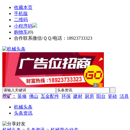
收藏本页
手机版
二维码
小程序码
购物车
(
0
)
合作联系微信/ＱＱ/电话：18923733323
1
2
挖矿：
装修
佛山
五金配件
环保
建材
厨房
阳台
瓷砖
洁具
机械头条
头条资讯
机械头条
>
头条资讯
>
机械商企动态