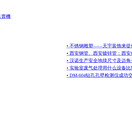
售賣機
• 不锈钢雕塑——天宇装饰来提
• 西安钢管、西安镀锌管：西
• 汉诺生产安全地毯尺寸及边角
• 实验室废气处理用什么设备比
• DM-604钻孔孔壁检测仪成