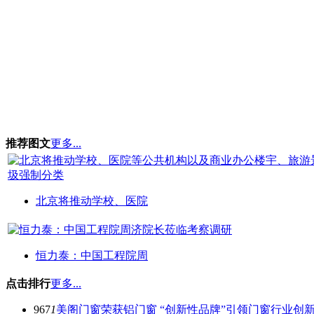
推荐图文
更多...
北京将推动学校、医院
恒力泰：中国工程院周
点击排行
更多...
967
1
美阁门窗荣获铝门窗 “创新性品牌”引领门窗行业创