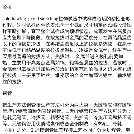
冷拔
colddrawing；cold stretching拉伸试验中试样成颈后的塑性变形
过程。这时试样的伸长表现为一个截面尺寸稳定的颈缩段沿试
样不断扩展，直至整个试样成为颈缩状态。成颈发生在屈服点
应力急剧下降阶段。在按拉拔时金属的温度分，在再结晶温度
以下的拉拔是冷拔，在再结晶温度以上的拉拔是热拔，在高于
室温低于再结晶温度的拉拔是温拔。冷拔是金属丝、线生产中
应用最普遍的拉拔方式。热拔时 ，金属丝进入模孔前要加
热，主要用于高熔点金属如钨、钼等金属丝的拉拔。温拔时，
金属丝也需要通过加热器加热到指定范围的温度才进入模孔进
行拉拔，主要用于锌丝、难变形的合金丝如高速钢丝、轴承钢
丝的拉拔。
钢管
按生产方法钢管按生产方法可分为两大类：无缝钢管和有缝钢
管,有缝钢管简称为直逢钢管。1.无缝钢管按生产方法可分为：
热轧无缝管、冷拔管、精密钢管、热扩管、冷旋压管和挤压管
等。无缝钢管用优质碳素钢或合金钢制成，有热轧、冷轧
（拔）之分。2.焊接钢管因其焊接工艺不同而分为炉焊管、电