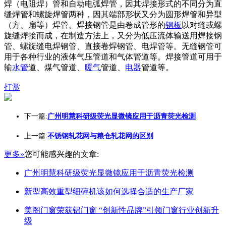
焊（电阻焊）管和自动电弧焊管，因其焊接形式的不同分为直
缝焊管和螺旋焊管两种，因其端部形状又分为圆形焊管和异型
（方、扁等）焊管。焊接钢管是由卷成管形的
钢板
以对缝或螺
旋缝焊接而成，在制造方法上，又分为低压流体输送用焊接钢
管、螺旋缝电焊钢管、直接卷焊钢管、电焊管等。无缝钢管可
用于各种行业的液体气压管道和气体管道等。焊接管道可用于
输
水管
道、煤气管道、
暖气
管道、
电器
管道等。
打赏
下一篇:
广州明慧科研级荧光显微镜应用于沥青荧光检测
上一篇:
不锈钢轧花网与粮仓轧花网的区别
更多»
您可能感兴趣的文章:
广州明慧科研级荧光显微镜应用于沥青荧光检测
新型高效重型细碎机该如何选择合适的生产厂家
美阁门窗荣获铝门窗 “创新性品牌”引领门窗行业创新升
级