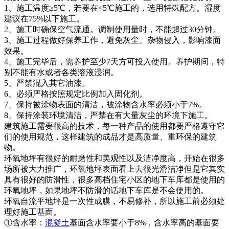
1、施工温度≥5℃，若要在<5℃施工的，选用特殊配方。湿度
建议在75%以下施工。
2、施工时确保空气流通。调制使用量时，不能超过30分钟。
3、施工过程做好保养工作，避免灰尘、杂物侵入，影响漆面
效果。
4、施工完毕后，需养护至少7天方可投入使用。养护期间，特
别不能有水或者各类溶液浸润。
5、严禁混入其它油漆。
6、必须严格按照规定比例加入固化剂。
7、保持被涂物表面的清洁，被涂物含水率必须小于7%。
8、保持涂装环境清洁，严禁在有大量灰尘的环境下施工。
建筑施工需要很高的技术，每一种产品的使用都要严格遵守它
们的使用规范，这样建筑的成品才是高质量、重环保的建筑
物。
环氧地坪有很好的耐磨性和美观性以及洁净度高，开始在很多
场所被大力推广，环氧地坪表面看上去很光滑洁净但是它其实
具有很好的防滑性，很多高档住宅小区的地下车库都是使用的
环氧地坪，如果地坪不防滑的话地下车库是不会使用的。
环氧自流平地坪是一次性成膜，不易修补，所以施工前必须处
理好施工基面。
①含水率：
混凝土
基面含水率要小于8%，含水率高的基面要