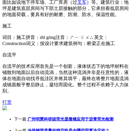
面比如说地下停车场、工厂库房（过
叉车
）等。建筑行业：地
坪是建筑底层房间与下部土层接触的部分，它承担着低层房间
的地面荷载，要具有好的耐磨、防潮、防水、保温性能。
施工
词目：施工拼音：shī gōng注音：ㄕㄧ ㄍㄨㄙ英文：
Construction词义：按设计要求建筑例句：桥梁正在施工
自流平
自流平的技术应用首先是一个创新，液体状态下的地坪材料在
铺散到地面以后自动流淌，当然这种流淌并非是任意性的，液
体在地面自动找寻低洼区并将其填平，最终在将整片地面流淌
成镜面般平整后静止，凝结而固化。整个过程不依赖于人力抹
刮。
打赏
下一篇:
广州明慧科研级荧光显微镜应用于沥青荧光检测
上一篇:
冷拔钢管质量的稳定性是由哪些因素决定的？