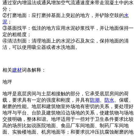
通过室内增温法或通风增加空气流通速度来带走混凝土中的水
分；
②打磨地面：应打磨掉基面上突起的地方，并铲除空鼓的
水
泥
；
③基面找平：低洼的地方应用水泥砂浆找平，并让地面保持一
定的粗糙度；
④清洁剂面：清理地面上的水泥沙石及灰尘，保持地面的清
洁，可以使用吸尘器或者水洗地面。
相关
建材
词条解释：
地坪
地坪是底层房间与土层相接触的部分，它承受底层房间的荷
载，要求具有一定的强度和刚度，并具有
防潮
、
防水
、保暖、
耐磨的性能。地层和建筑物室外场地有密切的关系，要处理好
地坪与平台、台阶及建筑物沿边场地的关系，使建筑物与场地
交接明确，整体和谐。地坪适用于一些对于卫生条件要求比较
高的场所比如说医院地面、食品厂车间地面、制药厂车间地
面、实验楼地面、机房地面等；和要求抗冲压抗腐蚀耐磨的地