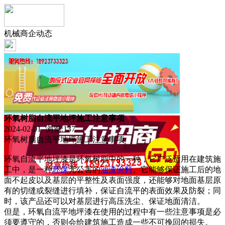
机械商企动态
环氧树脂自流平地坪施工注意事项
2024-02-01 浏览:
137
环氧树脂自流平地坪施工注意事项
环氧自流平地坪漆是环氧树脂中的一种，它广泛适用在建筑施
工中，是一种
环保
无公害的
油漆
涂料
。它能够保证施工后的地
面不起皮以及基层的平整性及表面强度，还能够对地面基层原
有的切缝或裂缝进行填补，保证自流平的表面效果及防裂；同
时，该产品还可以对基层进行高压洗尘、保证地面清洁。
但是，环氧自流平地坪漆在使用的过程中有一些注意事项是必
须要遵守的，否则会给建筑施工造成一些不可挽回的损失。