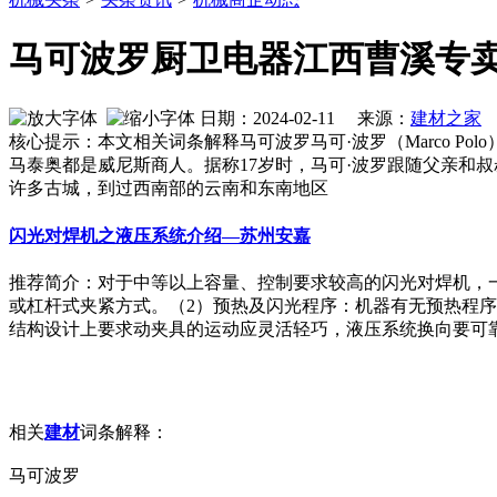
马可波罗厨卫电器江西曹溪专
日期：2024-02-11 来源：
建材之家
作
核心提示：本文相关词条解释马可波罗马可·波罗（Marco Polo
马泰奥都是威尼斯商人。据称17岁时，马可·波罗跟随父亲和叔
许多古城，到过西南部的云南和东南地区
闪光对焊机之液压系统介绍—苏州安嘉
推荐简介：对于中等以上容量、控制要求较高的闪光对焊机，
或杠杆式夹紧方式。（2）预热及闪光程序：机器有无预热程
结构设计上要求动夹具的运动应灵活轻巧，液压系统换向要可靠快速
相关
建材
词条解释：
马可波罗