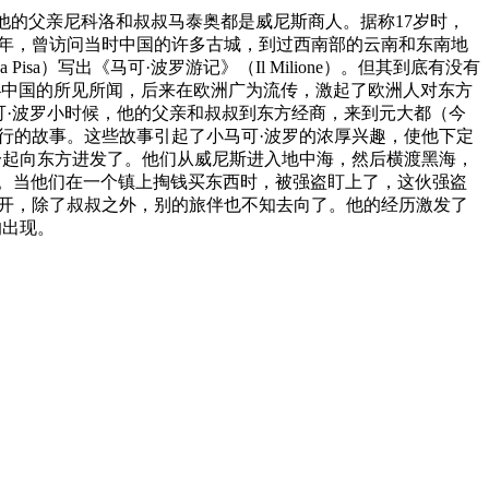
商人家庭。他的父亲尼科洛和叔叔马泰奥都是威尼斯商人。据称17岁时，
17年，曾访问当时中国的许多古城，到过西南部的云南和东南地
sa）写出《马可·波罗游记》（Il Milione）。但其到底有没有
家—中国的所见所闻，后来在欧洲广为流传，激起了欧洲人对东方
可·波罗小时候，他的父亲和叔叔到东方经商，来到元大都（今
行的故事。这些故事引起了小马可·波罗的浓厚兴趣，使他下定
一起向东方进发了。他们从威尼斯进入地中海，然后横渡黑海，
。当他们在一个镇上掏钱买东西时，被强盗盯上了，这伙强盗
离开，除了叔叔之外，别的旅伴也不知去向了。他的经历激发了
的出现。