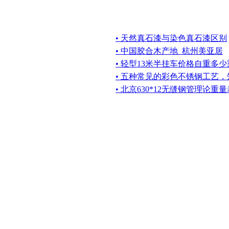
• 天然真石漆与染色真石漆区别
• 中国胶合木产地_杭州美亚居
• 轻型13米半挂车价格自重多
• 五种常见的彩色不锈钢工艺
• 北京630*12无缝钢管理论重量