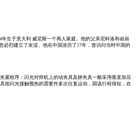
人。1254年生于意大利 威尼斯一个商人家庭。他的父亲尼科洛和叔叔
祖忽必烈建立了友谊。他在中国游历了17年，曾访问当时中国的
）夹紧程序：闪光对焊机上的动夹具及静夹具一般采用垂直加压
夹具按闪光接触预热的需要作多次往复运动，因该行程很短，在