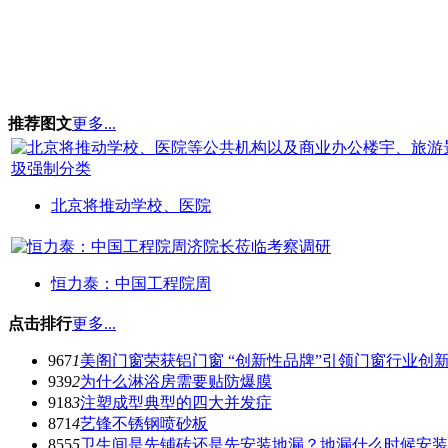
推荐图文
更多...
北京将推动学校、医院
恒力泰：中国工程院周
点击排行
更多...
967
1
美阁门窗荣获铝门窗 “创新性品牌”引领门窗行业创
939
2
为什么淋浴房需要贴防爆膜
918
3
注塑成型典型的四大并发症
871
4
艺锋不锈钢喷砂板
855
5
卫生间是先铺砖还是先安装地漏？地漏什么时候安装