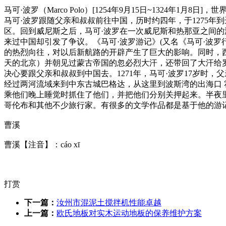
马可·波罗（Marco Polo）[1254年9月15日~1324
马可·波罗跟随父亲和叔叔前往中国，历时约四年，于1275
区。回到威尼斯之后，马可·波罗在一次威尼斯和热那亚之间的海战中被俘
来过中国却引发了争议。《马可·波罗游记》(又名《马可·波
的热烈向往，对以后新航路的开辟产生了巨大的影响。同时，西
天的北京）并朝见过蒙古帝国的忽必烈大汗，还带回了大汗给
决心要跟父亲和叔叔到中国去。1271年，马可·波罗17岁时，
经过两河流域来到中东古城巴格达，从这里到波斯湾的出海口
乘他们晚上睡觉时抓住了他们，并把他们分别关押起来。半夜
哥伦布和其他不少旅行家。有很多的文学作品都是基于他的游记
曹溪
曹溪【注音】：cáo xī
打赏
下一篇：
汝州市混泥土搅拌机性能卓越
上一篇：
欧氏地板对实木运动地板的保养维护方案