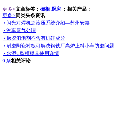
更多
>
文章标签：
橱柜
厨房
；相关产品：
更多
>
同类头条资讯
• 闪光对焊机之液压系统介绍—苏州安嘉
• 汽车尾气处理
• 橡胶消泡剂不含有机硅成分
• 耐磨陶瓷衬板可解决钢铁厂高炉上料小车防磨问题
• 水泥U型槽模具使用详情
0
条
相关评论