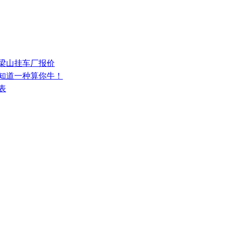
少梁山挂车厂报价
，知道一种算你牛！
表