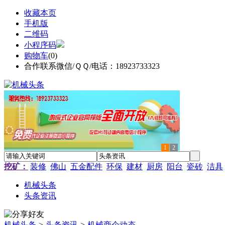
收藏本页
手机版
二维码
小程序码
购物车
(
0
)
合作联系微信/ＱＱ/电话：18923733323
1
2
挖矿：
装修
佛山
五金配件
环保
建材
厨房
阳台
瓷砖
洁具
机械头条
头条资讯
机械头条
>
头条资讯
>
机械商企动态