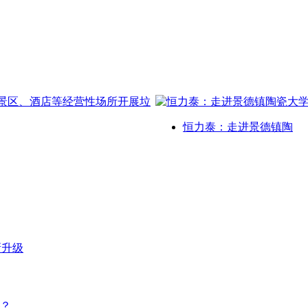
恒力泰：走进景德镇陶
新升级
？