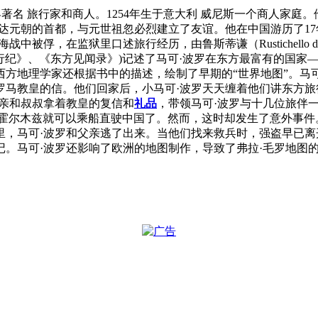
年1月8日]，世界著名 旅行家和商人。1254年生于意大利 威尼斯一个
年到达元朝的首都，与元世祖忽必烈建立了友谊。他在中国游历了
，在监狱里口述旅行经历，由鲁斯蒂谦（Rustichello da Pi
罗行纪》、《东方见闻录》)记述了马可·波罗在东方最富有的国
方地理学家还根据书中的描述，绘制了早期的“世界地图”。马
罗马教皇的信。他们回家后，小马可·波罗天天缠着他们讲东方旅
父亲和叔叔拿着教皇的复信和
礼品
，带领马可·波罗与十几位旅伴
 霍尔木兹就可以乘船直驶中国了。然而，这时却发生了意外事件
里，马可·波罗和父亲逃了出来。当他们找来救兵时，强盗早已
。马可·波罗还影响了欧洲的地图制作，导致了弗拉·毛罗地图