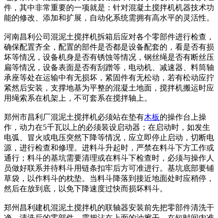
件，其中非常重要的一项就是：针对混凝土搅拌机机器技术功
能的修改、添加和扩展，自动化系统需拥有高水平的灵活性。
河南昌利公司混泥土搅拌机拆箱后应对各个零部件进行检查，
确保配置齐全，配置的部件是否都是设备配套的，看是否有损
坏等情况，设备机身是否有锈蚀等情况，钢丝绳是否有断丝压
扁等情况，设备表面是否有刮蹭等，电动机、减速器、料筒轴
承座等处在运输中有无损坏，紧固件有无松动，若有松动应拧
紧然后安装，支撑地基为平整的混凝土地面，搅拌机搬运时应
用绳索系在机架上，不可套系在搅拌轴上。
郑州市昌利厂混泥土搅拌机必须站在垫有
木板
的操作台上操
作，动力在5千瓦以上的必须装设启动器；在启动时，如发生
电弧、冒火或电压突然下降等情况，应立即停止启动，切断电
源，进行检查和修理。进料斗升起时，严禁在料斗下方工作或
通行；料斗的基坑需要清理或在料斗下检查时，必须与操作人
员做好联系并待料斗用链条扣牢后方可准进行。基坑底部要铺
草袋，以作料斗的枕垫。当料斗降落到接近地面处时应稍停，
然后在放到底，以免下降速度过快而损坏料斗。
郑州昌利建机混泥土搅拌机的联轴器安装前先把零部件清洗干
净，清洗后的零部件，需把沾在上面的油擦干。在短时间内准