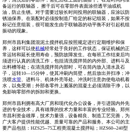
备运行的联轴器， 擦干后可在零部件表面涂些透平油或机
油，防止生锈。对于需要过较长时间投用的联轴器，应涂以防
锈油保养。在装配时必须按制造厂给定的标记组装，如果不按
标记任意组装，很可能发生由于联轴器的动平衡不好引起机组
振动的现象。
郑州市昌利集团混泥土搅拌机应按照规定进行定期维护和保
养，这样可以使
机械
经常处于良好的工作状态，保证机械的正
常运转和延长使用寿命，预防故障发生。在每班工作结束后均
须进行认真的清洗工作，包括清洗搅拌筒的内外部、进料斗及
出料槽等处；在清洗搅拌筒内部时，可在筒内放入清水及石
子，运转10—15分钟，使其冲刷内筒壁，然后放出并扫净；冲
洗喷
水管
、进料斗、机体外壳等处。冲洗时注意勿使电动机着
水，以免受潮；外部各零件上溅落的混凝土必须清除干净，以
免影响零部件的拆卸和更换。
郑州市昌利拥有高大厂房和现代化办公设备，并引进国内外先
进的专业技术，具有雄厚的技术力量和丰富的专业经验。郑州
市昌利资金雄厚，技术力量强，设备精良、制造工艺完善，为
广大客户提供性能优越、质量可靠的产品和服务。本公司的主
要产品包括：HZS25--75工程类混凝土搅拌站；HZS60--240型