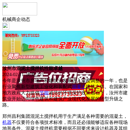
机械商企动态
汝州市混泥土搅拌机性能卓越
2024-02-11 浏览:
255
今年是汝州市房地产和建筑业发展进入深度调整的一年，也是
行业聚焦新型建筑工业化和装配式
混凝土
建筑之年。在国家和
地方政府大力提倡
节能
减排的环境保护政策感召下，汝州市建
筑业开始迈向绿色建筑和建筑产业现代化发展的转型升级之
路。
郑州昌利集团混泥土搅拌机用于生产满足各种需要的混凝土，
机器
不仅要符合各项技术标准，而且还必须能够适应各种现场
地形条件。混凝土搅拌机需要根据不同要求来设计机器及其组