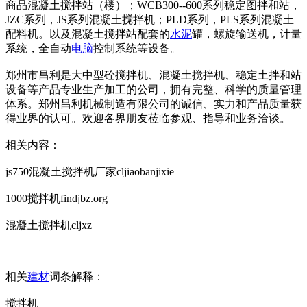
商品混凝土搅拌站（楼）；WCB300--600系列稳定图拌和站，
JZC系列，JS系列混凝土搅拌机；PLD系列，PLS系列混凝土
配料机。以及混凝土搅拌站配套的
水泥
罐，螺旋输送机，计量
系统，全自动
电脑
控制系统等设备。
郑州市昌利是大中型砼搅拌机、混凝土搅拌机、稳定土拌和站
设备等产品专业生产加工的公司，拥有完整、科学的质量管理
体系。郑州昌利机械制造有限公司的诚信、实力和产品质量获
得业界的认可。欢迎各界朋友莅临参观、指导和业务洽谈。
相关内容：
js750混凝土搅拌机厂家cljiaobanjixie
1000搅拌机findjbz.org
混凝土搅拌机cljxz
相关
建材
词条解释：
搅拌机