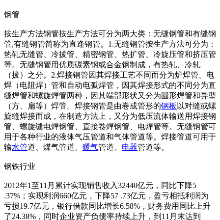
钢管
按生产方法钢管按生产方法可分为两大类：无缝钢管和有缝钢
管,有缝钢管简称为直逢钢管。1.无缝钢管按生产方法可分为：
热轧无缝管、冷拔管、精密钢管、热扩管、冷旋压管和挤压管
等。无缝钢管用优质碳素钢或合金钢制成，有热轧、冷轧
（拔）之分。2.焊接钢管因其焊接工艺不同而分为炉焊管、电
焊（电阻焊）管和自动电弧焊管，因其焊接形式的不同分为直
缝焊管和螺旋焊管两种，因其端部形状又分为圆形焊管和异型
（方、扁等）焊管。焊接钢管是由卷成管形的
钢板
以对缝或螺
旋缝焊接而成，在制造方法上，又分为低压流体输送用焊接钢
管、螺旋缝电焊钢管、直接卷焊钢管、电焊管等。无缝钢管可
用于各种行业的液体气压管道和气体管道等。焊接管道可用于
输
水管
道、煤气管道、
暖气
管道、
电器
管道等。
钢铁行业
2012年1至11月累计实现销售收入32440亿元，同比下降5
.37%；实现利润660亿元，下降57 .73亿元，盈亏相抵利润为
亏损19.7亿元，银行借款同比增长6.58%，财务费用同比上升
了24.38%，同时企业资产负债率持续上升，到11月末达到