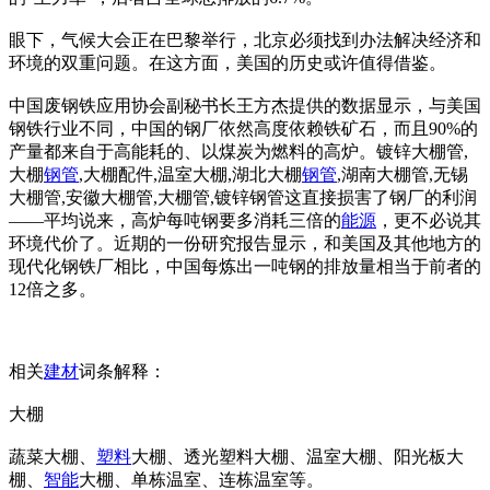
眼下，气候大会正在巴黎举行，北京必须找到办法解决经济和
环境的双重问题。在这方面，美国的历史或许值得借鉴。
中国废钢铁应用协会副秘书长王方杰提供的数据显示，与美国
钢铁行业不同，中国的钢厂依然高度依赖铁矿石，而且90%的
产量都来自于高能耗的、以煤炭为燃料的高炉。镀锌大棚管,
大棚
钢管
,大棚配件,温室大棚,湖北大棚
钢管
,湖南大棚管,无锡
大棚管,安徽大棚管,大棚管,镀锌钢管这直接损害了钢厂的利润
——平均说来，高炉每吨钢要多消耗三倍的
能源
，更不必说其
环境代价了。近期的一份研究报告显示，和美国及其他地方的
现代化钢铁厂相比，中国每炼出一吨钢的排放量相当于前者的
12倍之多。
相关
建材
词条解释：
大棚
蔬菜大棚、
塑料
大棚、透光塑料大棚、温室大棚、阳光板大
棚、
智能
大棚、单栋温室、连栋温室等。