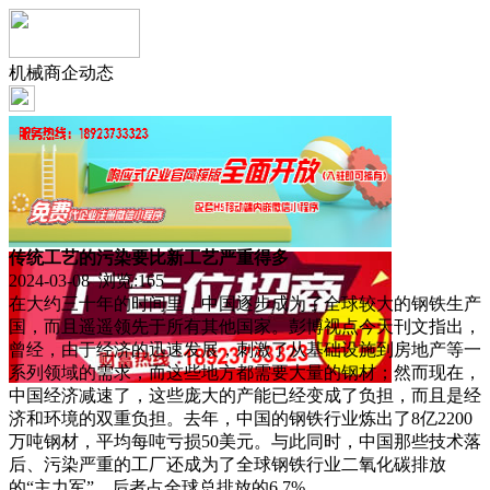
机械商企动态
传统工艺的污染要比新工艺严重得多
2024-03-08 浏览:
165
在大约三十年的时间里，中国逐步成为了全球较大的钢铁生产
国，而且遥遥领先于所有其他国家。彭博视点今天刊文指出，
曾经，由于经济的迅速发展，刺激了从基础设施到房地产等一
系列领域的需求，而这些地方都需要大量的钢材；然而现在，
中国经济减速了，这些庞大的产能已经变成了负担，而且是经
济和环境的双重负担。去年，中国的钢铁行业炼出了8亿2200
万吨钢材，平均每吨亏损50美元。与此同时，中国那些技术落
后、污染严重的工厂还成为了全球钢铁行业二氧化碳排放
的“主力军”，后者占全球总排放的6.7%。