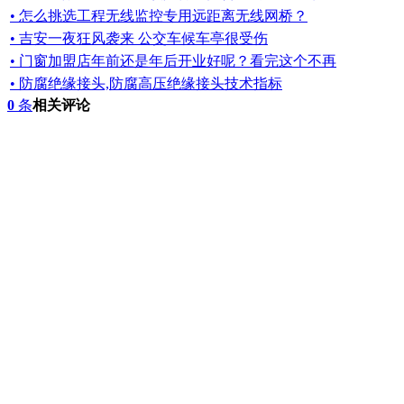
• 怎么挑选工程无线监控专用远距离无线网桥？
• 吉安一夜狂风袭来 公交车候车亭很受伤
• 门窗加盟店年前还是年后开业好呢？看完这个不再
• 防腐绝缘接头,防腐高压绝缘接头技术指标
0
条
相关评论