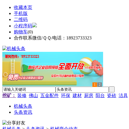
收藏本页
手机版
二维码
小程序码
购物车
(
0
)
合作联系微信/ＱＱ/电话：18923733323
1
2
挖矿：
装修
佛山
五金配件
环保
建材
厨房
阳台
瓷砖
洁具
机械头条
头条资讯
机械头条
>
头条资讯
>
机械商企动态