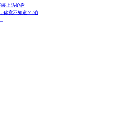
车亭装上防护栏
，你竟不知道？-泊
工