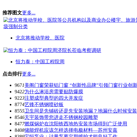
推荐图文
更多...
北京将推动学校、医院
恒力泰：中国工程院周
点击排行
更多...
967
1
美阁门窗荣获铝门窗 “创新性品牌”引领门窗行业创
942
2
为什么淋浴房需要贴防爆膜
922
3
注塑成型典型的四大并发症
877
4
艺锋不锈钢喷砂板
855
5
卫生间是先铺砖还是先安装地漏？地漏什么时候安装
854
6
天宇装饰带您进走不锈钢校园雕塑
847
7
燃煤锅炉在沈阳铁西地热安装市场得到广泛使用
840
8
储能焊机应该怎样选择电极材料—苏州安嘉
838
9
宝恒泵业：计量泵要定期维护才能良好工作