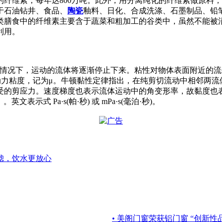
纤维素，每年达800万吨。此外，用分离纯化的纤维素做原料
于石油钻井、食品、
陶瓷
釉料、日化、合成洗涤、石墨制品、铅
类膳食中的纤维素主要含于蔬菜和粗加工的谷类中，虽然不能被
利用。
量补充的情况下，运动的流体将逐渐停止下来。粘性对物体表面附近
力粘度，记为μ。牛顿黏性定律指出，在纯剪切流动中相邻两流体
受的剪应力。速度梯度也表示流体运动中的角变形率，故黏度也
文表示式 Pa·s(帕·秒) 或 mPa·s(毫泊·秒)。
滤，饮水更放心
• 美阁门窗荣获铝门窗 “创新性