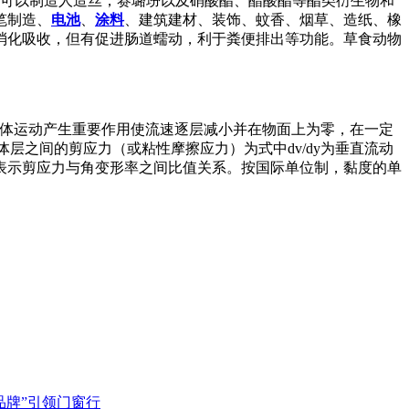
，可以制造人造丝，赛璐玢以及硝酸酯、醋酸酯等酯类衍生物和
笔制造、
电池
、
涂料
、建筑建材、装饰、蚊香、烟草、造纸、橡
消化吸收，但有促进肠道蠕动，利于粪便排出等功能。草食动物
的流体运动产生重要作用使流速逐层减小并在物面上为零，在一定
层之间的剪应力（或粘性摩擦应力）为式中dv/dy为垂直流动
表示剪应力与角变形率之间比值关系。按国际单位制，黏度的单
品牌”引领门窗行