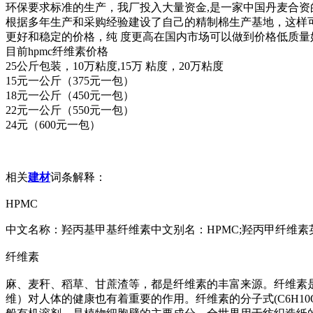
环保要求标准的生产，我厂投入大量资金,是一家中国丹麦合资
根据多年生产和采购经验建设了自己的精制棉生产基地，这样
更好和稳定的价格，纯 度更高在国内市场可以做到价格低质量
目前hpmc纤维素价格
25公斤包装，10万粘度,15万 粘度，20万粘度
15元一公斤（375元一包）
18元一公斤（450元一包）
22元一公斤（550元一包）
24元（600元一包）
相关
建材
词条解释：
HPMC
中文名称：羟丙基甲基纤维素中文别名：HPMC;羟丙甲纤维素英文名称：Hyd
纤维素
麻、麦秆、稻草、甘蔗渣等，都是纤维素的丰富来源。纤维素
维）对人体的健康也有着重要的作用。纤维素的分子式(C6H10O5)