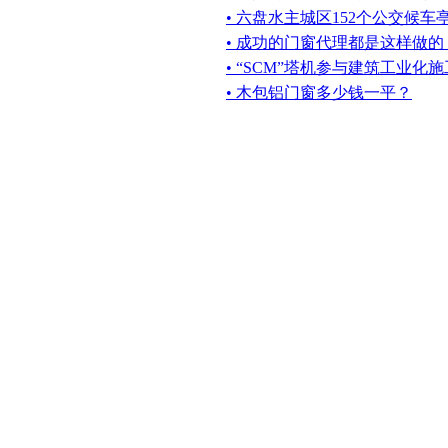
• 六盘水主城区152个公交候
• 成功的门窗代理都是这样做的
• “SCM”塔机参与建筑工业化施
• 木包铝门窗多少钱一平？