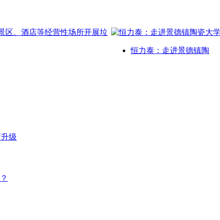
恒力泰：走进景德镇陶
新升级
？