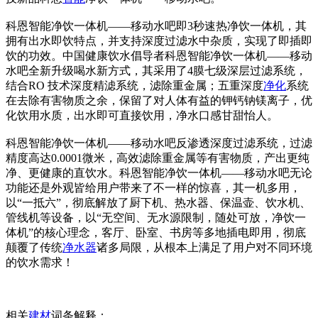
科恩智能净饮一体机——移动水吧即3秒速热净饮一体机，其
拥有出水即饮特点，并支持深度过滤水中杂质，实现了即插即
饮的功效。中国健康饮水倡导者科恩智能净饮一体机——移动
水吧全新升级喝水新方式，其采用了4膜七级深层过滤系统，
结合RO 技术深度精滤系统，滤除重金属；五重深度
净化
系统
在去除有害物质之余，保留了对人体有益的钾钙钠镁离子，优
化饮用水质，出水即可直接饮用，净水口感甘甜怡人。
科恩智能净饮一体机——移动水吧反渗透深度过滤系统，过滤
精度高达0.0001微米，高效滤除重金属等有害物质，产出更纯
净、更健康的直饮水。科恩智能净饮一体机——移动水吧无论
功能还是外观皆给用户带来了不一样的惊喜，其一机多用，
以“一抵六”，彻底解放了厨下机、热水器、保温壶、饮水机、
管线机等设备，以“无空间、无水源限制，随处可放，净饮一
体机”的核心理念，客厅、卧室、书房等多地插电即用，彻底
颠覆了传统
净水器
诸多局限，从根本上满足了用户对不同环境
的饮水需求！
相关
建材
词条解释：