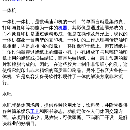
一体机
一体机一体机，是数码速印机的一种，简单而言就是集传真、
打印与复印等功能为一体的
机器
。其影像是通过油墨形成的，
而不象复印机是通过碳粉形成。但是在操作及外形上，现代的
一体机都象一台典型的复印机。一体机的工作原理与传统油印
机相似，均是通相同的图像），将图像印于纸上。但其蜡纸并
非传过油墨穿过蜡纸上的细微小孔（小孔组成了与原稿统油印
机上用的蜡纸或扫描蜡纸，而是热敏蜡纸，由一层非常薄的胶
片和棉脂合成的。因此，在这些胶片上制作非常细小的孔，这
使得它能印出非常精细的高质量印刷品。另外还有容灾备份一
体机，它是集容灾备份软件和硬件于一体的解决方案非常流
行。
水吧
水吧就是休闲场所，提供各种饮用水类，饮料类，并附带提供
各种简单娱乐
工具
和图书杂志。功能定位在人们休闲交流方
面。该项目投资少，见效快，可供家庭、下岗职工开设，是解
决就业的好项目。