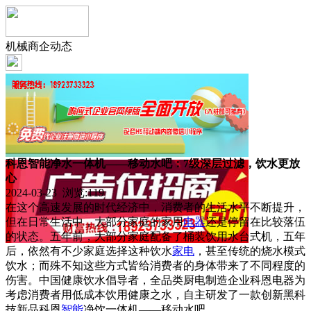
机械商企动态
科恩智能净水一体机——移动水吧：7级深层过滤，饮水更放
心
2024-03-23 浏览:
119
在这个高速发展的时代经济中，消费者的生活水平不断提升，
但在日常生活中，大部分家庭的家用
电器
还是停留在比较落伍
的状态。五年前，大部分家庭配备了桶装饮用水台式机，五年
后，依然有不少家庭选择这种饮水
家电
，甚至传统的烧水模式
饮水；而殊不知这些方式皆给消费者的身体带来了不同程度的
伤害。中国健康饮水倡导者，全品类厨电制造企业科恩电器为
考虑消费者用低成本饮用健康之水，自主研发了一款创新黑科
技新品科恩
智能
净饮一体机——移动水吧。