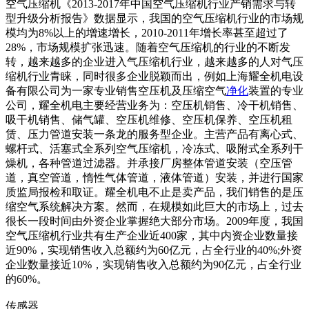
空气压缩机《2013-2017年中国空气压缩机行业产销需求与转
型升级分析报告》数据显示，我国的空气压缩机行业的市场规
模均为8%以上的增速增长，2010-2011年增长率甚至超过了
28%，市场规模扩张迅速。随着空气压缩机的行业的不断发
转，越来越多的企业进入气压缩机行业，越来越多的人对气压
缩机行业青睐，同时很多企业脱颖而出，例如上海耀全机电设
备有限公司为一家专业销售空压机及压缩空气
净化
装置的专业
公司，耀全机电主要经营业务为：空压机销售、冷干机销售、
吸干机销售、储气罐、空压机维修、空压机保养、空压机租
赁、压力管道安装一条龙的服务型企业。主营产品有离心式、
螺杆式、活塞式全系列空气压缩机，冷冻式、吸附式全系列干
燥机，各种管道过滤器。并承接厂房整体管道安装（空压管
道，真空管道，惰性气体管道，液体管道）安装，并进行国家
质监局报检和取证。耀全机电不止是卖产品，我们销售的是压
缩空气系统解决方案。然而，在规模如此巨大的市场上，过去
很长一段时间由外资企业掌握绝大部分市场。2009年度，我国
空气压缩机行业共有生产企业近400家，其中内资企业数量接
近90%，实现销售收入总额约为60亿元，占全行业的40%;外资
企业数量接近10%，实现销售收入总额约为90亿元，占全行业
的60%。
传感器