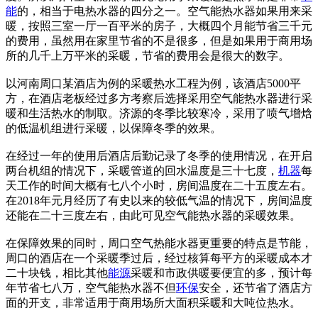
能
的，相当于电热水器的四分之一。空气能热水器如果用来采
暖，按照三室一厅一百平米的房子，大概四个月能节省三千元
的费用，虽然用在家里节省的不是很多，但是如果用于商用场
所的几千上万平米的采暖，节省的费用会是很大的数字。
以河南周口某酒店为例的采暖热水工程为例，该酒店5000平
方，在酒店老板经过多方考察后选择采用空气能热水器进行采
暖和生活热水的制取。济源的冬季比较寒冷，采用了喷气增焓
的低温机组进行采暖，以保障冬季的效果。
在经过一年的使用后酒店后勤记录了冬季的使用情况，在开启
两台机组的情况下，采暖管道的回水温度是三十七度，
机器
每
天工作的时间大概有七八个小时，房间温度在二十五度左右。
在2018年元月经历了有史以来的较低气温的情况下，房间温度
还能在二十三度左右，由此可见空气能热水器的采暖效果。
在保障效果的同时，周口空气热能水器更重要的特点是节能，
周口的酒店在一个采暖季过后，经过核算每平方的采暖成本才
二十块钱，相比其他
能源
采暖和市政供暖要便宜的多，预计每
年节省七八万，空气能热水器不但
环保
安全，还节省了酒店方
面的开支，非常适用于商用场所大面积采暖和大吨位热水。