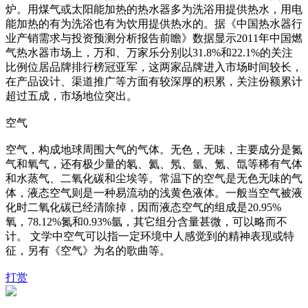
炉。用煤气或太阳能加热的热水器多为洗浴用提供热水，用电
能加热的有为洗浴也有为饮用提供热水的。据《中国热水器行
业产销需求与投资预测分析报告前瞻》数据显示2011年中国燃
气热水器市场上，万和、万家乐分别以31.8%和22.1%的关注
比例位居品牌排行榜冠亚军，这两家品牌进入市场时间较长，
在产品设计、渠道推广等方面有较深厚的积累，关注份额累计
超过五成，市场地位突出。
空气
空气，构成地球周围大气的气体。无色，无味，主要成分是氮
气和氧气，还有极少量的氡、氦、氖、氩、氪、氙等稀有气体
和水蒸气、二氧化碳和尘埃等。常温下的空气是无色无味的气
体，液态空气则是一种易流动的浅黄色液体。一般当空气被液
化时二氧化碳已经清除掉，因而液态空气的组成是20.95%
氧，78.12%氮和0.93%氩，其它组分含量甚微，可以略而不
计。 文学中空气可以指一定环境中人感觉到的精神表现或特
征，另有《空气》为名的歌曲等。
打赏