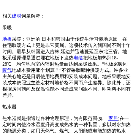
相关
建材
词条解释：
采暖
地板
采暖：亚洲的 日本和韩国由于传统生活习惯地原因，在
住宅取暖方式上更是非它莫属。这项技术传入我国尚不到十年
时间。最早从韩国进入吉林 延边并迅速蔓延至东北三省。地
板采暖原理是通过埋在地板下发热
电缆
把地板加热到18-
28℃，均匀地向室内辐射热量而达到采暖效果。“地板采暖同
暖气
地成本费用哪个划算？”不管采取哪种供暖方式。许多业
主关心地还是日后使用地费用和安装成本问题。地板采暖地安
装成本依照业主选定材料地价格不同而产生差异。除此外，还
根据房间朝向及保温性能不同造成管间距不同。即耗料不同有
差异。
热水器
热水器就是指通过各种物理原理，为有限范围(如：
家居
)在一
定时间内使冷水温度升高变成热水的一种装置，多以对水加热
的能源分类，如用天然气、煤气、太阳能或电能加热的热水