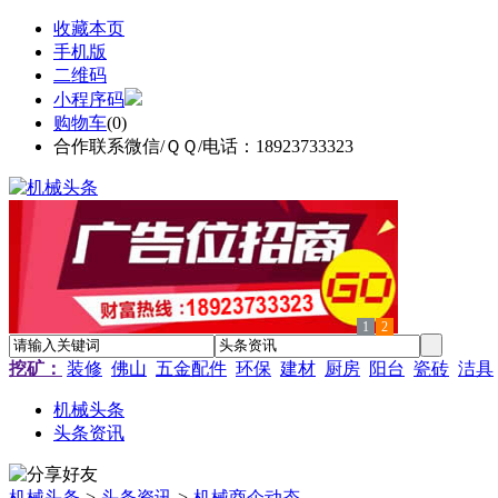
收藏本页
手机版
二维码
小程序码
购物车
(
0
)
合作联系微信/ＱＱ/电话：18923733323
1
2
挖矿：
装修
佛山
五金配件
环保
建材
厨房
阳台
瓷砖
洁具
机械头条
头条资讯
机械头条
>
头条资讯
>
机械商企动态