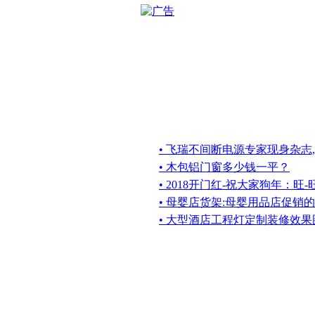
• 飞瑞不间断电源专家现身杂志
• 木包铝门窗多少钱一平？
• 2018开门红-祝大家狗年：旺-
• 母婴店货架:母婴用品店促销
• 大型酒店工程灯定制装修效果