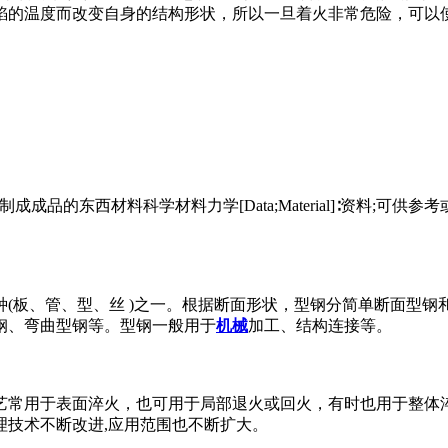
焰的温度而改变自身的结构形状，所以一旦着火非常危险，可以
∶原料;可供制成成品的东西材料科学材料力学[Data;Material]∶资料;可
(板、管、型、丝 )之一。根据断面形状，型钢分简单断面型钢
钢、弯曲型钢等。型钢一般用于
机械
加工、结构连接等。
常用于表面淬火，也可用于局部退火或回火，有时也用于整体淬
理技术不断改进,应用范围也不断扩大。