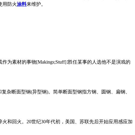
使用防火
涂料
来维护。
供参考或作为素材的事物[Makings;Stuff]∶胜任某事的人选他不是演戏的
和复杂断面型钢(异型钢)。简单断面型钢指方钢、圆钢、扁钢、
火和回火。20世纪30年代初，美国、苏联先后开始应用感应加