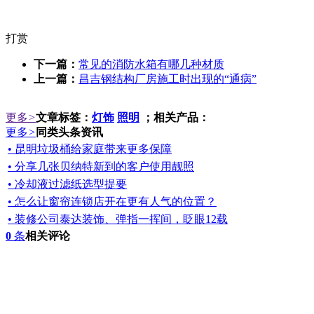
打赏
下一篇：
常见的消防水箱有哪几种材质
上一篇：
昌吉钢结构厂房施工时出现的“通病”
更多
>
文章标签：
灯饰
照明
；相关产品：
更多
>
同类头条资讯
• 昆明垃圾桶给家庭带来更多保障
• 分享几张贝纳特新到的客户使用靓照
• 冷却液过滤纸选型提要
• 怎么让窗帘连锁店开在更有人气的位置？
• 装修公司泰达装饰、弹指一挥间，眨眼12载
0
条
相关评论