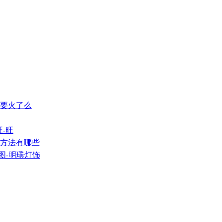
,要火了么
旺-旺
的方法有哪些
图-明璞灯饰