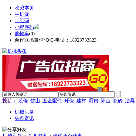
收藏本页
手机版
二维码
小程序码
购物车
(
0
)
合作联系微信/ＱＱ/电话：18923733323
1
2
挖矿：
装修
佛山
五金配件
环保
建材
厨房
阳台
瓷砖
洁具
机械头条
头条资讯
机械头条
>
头条资讯
>
机械商企动态