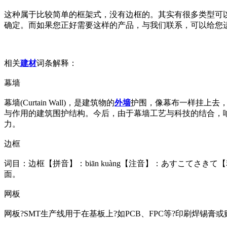
这种属于比较简单的框架式，没有边框的。其实有很多类型可
确定。而如果您正好需要这样的产品，与我们联系，可以给您
相关
建材
词条解释：
幕墙
幕墙(Curtain Wall)，是建筑物的
外墙
护围，像幕布一样挂上去
与作用的建筑围护结构。今后，由于幕墙工艺与科技的结合，
力。
边框
词目：边框【拼音】：biān kuàng【注音】：あすこてさきて【释义
面。
网板
网板?SMT生产线用于在基板上?如PCB、FPC等?印刷焊锡膏