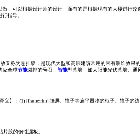
以做，可以根据设计师的设计，而有的是根据现有的大楼进行改
进行指导。
，故又称为悬挂墙，是现代大型和高层建筑常用的带有装饰效果
响应全球
节能
减排的号召，
智能
型幕墙，如太阳能光伏幕墙、通
】：(1) [f
rame;rim]∶挂屏、镜子等扁平器物的框子。镜子的边
或贴片胶的钢性漏板。