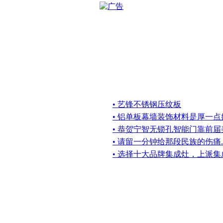
• 艺锋不锈钢压纹板
• 铝单板幕墙装饰材料是厚一
• 恭贺宁智无锁孔智能门靠前
• 请留一分钟给那段民族的伤痛..
• 选择十大品牌集成灶，上派