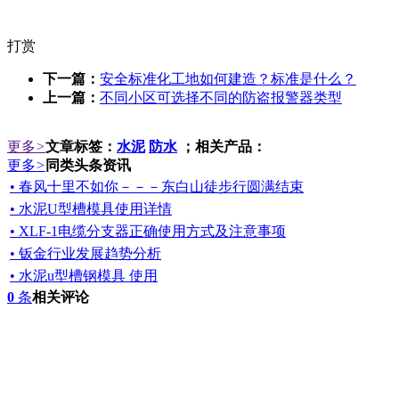
打赏
下一篇：
安全标准化工地如何建造？标准是什么？
上一篇：
不同小区可选择不同的防盗报警器类型
更多
>
文章标签：
水泥
防水
；相关产品：
更多
>
同类头条资讯
• 春风十里不如你－－－东白山徒步行圆满结束
• 水泥U型槽模具使用详情
• XLF-1电缆分支器正确使用方式及注意事项
• 钣金行业发展趋势分析
• 水泥u型槽钢模具 使用
0
条
相关评论