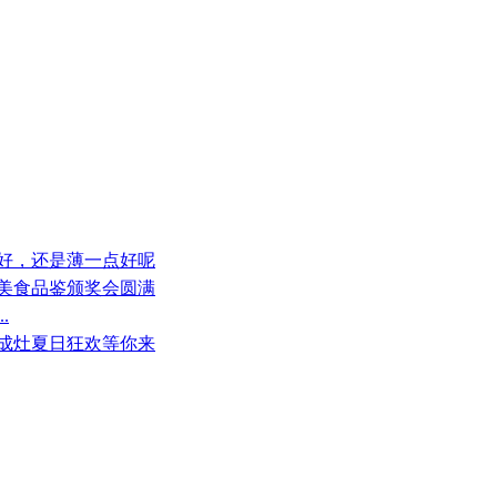
点好，还是薄一点好呢
届美食品鉴颁奖会圆满
.
集成灶夏日狂欢等你来