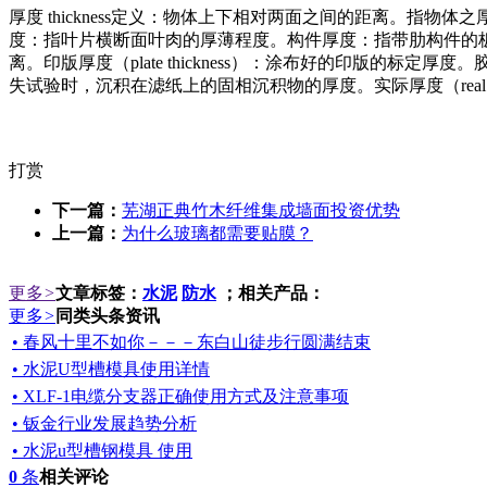
厚度 thickness定义：物体上下相对两面之间的距离。指物
度：指叶片横断面叶肉的厚薄程度。构件厚度：指带肋构件的
离。印版厚度（plate thickness）：涂布好的印版的标定厚度
失试验时，沉积在滤纸上的固相沉积物的厚度。实际厚度（real thi
打赏
下一篇：
芜湖正典竹木纤维集成墙面投资优势
上一篇：
为什么玻璃都需要贴膜？
更多
>
文章标签：
水泥
防水
；相关产品：
更多
>
同类头条资讯
• 春风十里不如你－－－东白山徒步行圆满结束
• 水泥U型槽模具使用详情
• XLF-1电缆分支器正确使用方式及注意事项
• 钣金行业发展趋势分析
• 水泥u型槽钢模具 使用
0
条
相关评论