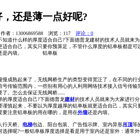
，还是薄一点好呢?
者：13006869588 浏览：
117
评论：0
不知道什么样的厚度适合自己?下面德普龙建材的技术人员就来
更适合自己，其实只要你预算足，不管什么厚度的铝单板都是可
外墙还是内墙。 铝单板
慢慢成熟起来了，无线网桥生产的类型变得宽泛了，在不同的行
信号传输范围内，一些别有用心的人利用网络技术接入信号传输
怎么去保证无线网桥......
样的厚度适合自己?下面德普龙
建材
的技术人员就来为大家进行分
要谨慎起来，不要以为厚度越厚的铝单板就更适合自己，其实只
度要注意铝单板的用在哪的，是用在
外墙
还是内墙。
人行天桥、
电梯
包边、阳台包装、广告指示牌、室内异形
吊顶
等
何选择呢?一般铝单板厚度选择是看是用于室内还是室外：通常外