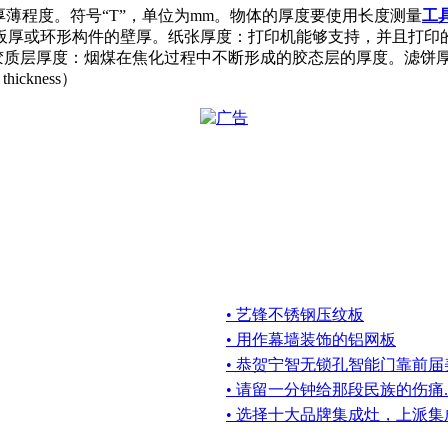
体之厚薄程度。符号“T”，单位为mm。物体的厚度要使用长度测量
工
板厚或环形构件的壁厚。纸张厚度：打印机能够支持，并且打印
。胶质层厚度：烟煤在焦化过程中不断形成的胶态层的厚度。滤饼厚度（filt
ckness）
• 艺锋不锈钢压纹板
• 用作幕墙装饰的铝网板
• 恭贺宁智无锁孔智能门靠前
• 请留一分钟给那段民族的伤痛..
• 选择十大品牌集成灶，上派