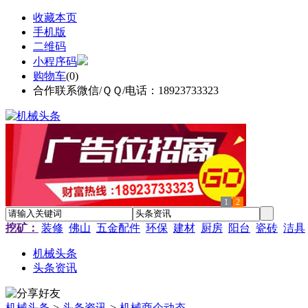
收藏本页
手机版
二维码
小程序码
购物车
(
0
)
合作联系微信/ＱＱ/电话：18923733323
1
2
挖矿：
装修
佛山
五金配件
环保
建材
厨房
阳台
瓷砖
洁具
机械头条
头条资讯
机械头条
>
头条资讯
>
机械商企动态