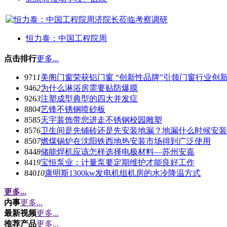
恒力泰：中国工程院周
点击排行
更多...
971
1
美阁门窗荣获铝门窗 “创新性品牌”引领门窗行业创
946
2
为什么淋浴房需要贴防爆膜
926
3
注塑成型典型的四大并发症
880
4
艺锋不锈钢喷砂板
858
5
天宇装饰带您进走不锈钢校园雕塑
857
6
卫生间是先铺砖还是先安装地漏？地漏什么时候安装
850
7
燃煤锅炉在沈阳铁西地热安装市场得到广泛使用
844
8
储能焊机应该怎样选择电极材料—苏州安嘉
841
9
宝恒泵业：计量泵要定期维护才能良好工作
840
10
康明斯1300kw发电机组机房的水冷降温方式
更多...
内事
更多...
最新视频
更多...
推荐产品
更多...