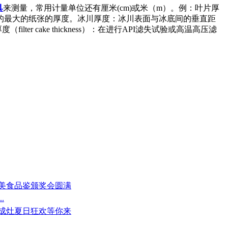
具
来测量，常用计量单位还有厘米(cm)或米（m）。例：叶片厚
的最大的纸张的厚度。冰川厚度：冰川表面与冰底间的垂直距
er cake thickness）：在进行API滤失试验或高温高压滤
届美食品鉴颁奖会圆满
.
集成灶夏日狂欢等你来