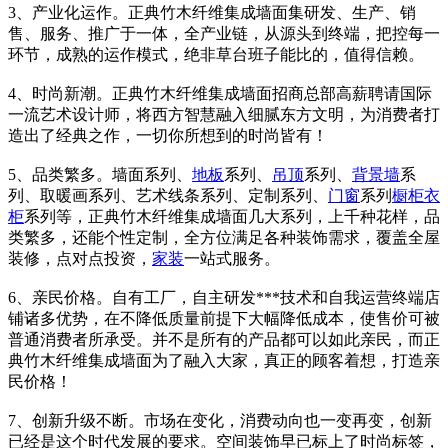
3、产业化运作。正典竹木纤维集成墙面集研发、生产、销
售、服务、推广于一体，全产业链，从源头到终端，把控每一
环节，成熟的运作模式，绝非草台班子能比的，值得信赖。
4、时尚新潮。正典竹木纤维集成墙面招商总部高薪聘请国际
一流艺术设计师，将西方智慧融入细腻东方文明，为消费者打
造出了经典之作，一切你所想到的时尚皆有！
5、品类繁多。墙面系列、
地板
系列、
吊顶
系列、
背景墙
系
列、取暖画系列、艺术线条系列、定制系列、
门窗
系列
橱柜
衣
柜
系列等，正典竹木纤维集成墙面几大系列，上千种花样，品
类繁多，还能个性定制，全方位满足各种装饰需求，覆盖全屋
装修，点对点投资，
家装
一站式服务。
6、亲民价格。自有工厂，自主研发***技术和自我运营终端店
铺诸多优势，在不降低质量前提下大幅降低成本，使售价可被
普通消费者所承受。并不是所有的产品都可以如此亲民，而正
典竹木纤维集成墙面为了融入大家，真正的顾客着想，打造亲
民价格！
7、创新升级不断。市场在变化，消费动向也一变再变，创新
已经是这个时代发展的要求。空间装饰早已标上了时尚标签，