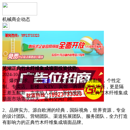
机械商企动态
芜湖正典竹木纤维集成墙面投资优势
2024-10-15 浏览:
157
1、爆炸需求。新房
装修
，二次装修，二手房翻新，个性定
制。专卖店、影楼、KTV、宾馆、酒店等营业场所，更是隔
三差五翻新，力求给人耳目一新的感觉……正典竹木纤维集成
墙面市场需求巨大，盈利空间广阔。
2、品牌实力。源自欧洲的经典，国际视角，世界资源，专业
的设计团队、营销团队、渠道拓展团队、服务团队，全力打造
有影响力的正典竹木纤维集成墙面品牌。