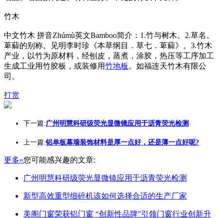
竹木
中文竹木 拼音Zhúmù英文Bamboo简介：1.竹与树木。2.草名。
萆薢的别称。见明李时珍《本草纲目．草七．萆薢》。3.竹木
产业，以竹为原材料，经刨皮，蒸煮，涂胶，热压等工序加工
生成工业用竹胶板，或装修用
竹地板
。如福连天竹木有限公
司。
打赏
下一篇:
广州明慧科研级荧光显微镜应用于沥青荧光检测
上一篇:
铝单板幕墙装饰材料是厚一点好，还是薄一点好呢?
更多»
您可能感兴趣的文章:
广州明慧科研级荧光显微镜应用于沥青荧光检测
新型高效重型细碎机该如何选择合适的生产厂家
美阁门窗荣获铝门窗 “创新性品牌”引领门窗行业创新升