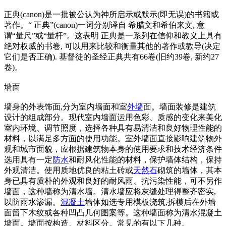
正典(canon)是一批被公认为神所启示或默示(即无误)的书籍或
著作。“ 正典”(canon)一词分别译自 希腊文和希伯来文, 意
谓“量尺”或“量杆”。这表明 正典是一系列在信仰和教义上具有
绝对权威的书卷, 可以用来比较和衡量其他的著作或教导(决定
它们是否正确). 基督徒的圣经正典共有66卷(旧约39卷, 新约27
卷)。
墙面
墙身的外表饰面,分为室内墙面和室
外墙
面。墙面装修是建筑
设计的组成部分。现代室内墙面运用色彩、质感的变化来美化
室内环境、调节照度，选择各种具有易清洁和良好物理性能的
材料，以满足多方面的使用功能。室外墙面直接影响建筑物外
观和城市面貌，应根据建筑物本身的使用要求和技术经济条件
选用具有一定
防水
和耐风化性能的材料，保护墙体结构，保持
外观清洁。使用质地优良的粘土砖或
天然石
砌筑的墙体，其本
身已具有质朴的外观和良好的耐风雨、抗污染性能，可不另作
墙面，这种墙称为清水墙。清水墙应将灰缝处理得整齐密实,
以防雨水渗漏。
混凝土
墙体如选专用模板浇筑,拆模后在外墙
面留下木纹或各种凹凸几何图案等。这种墙面称为清水混凝土
墙面。墙面按构造、材料区分。常见的有以下几种。