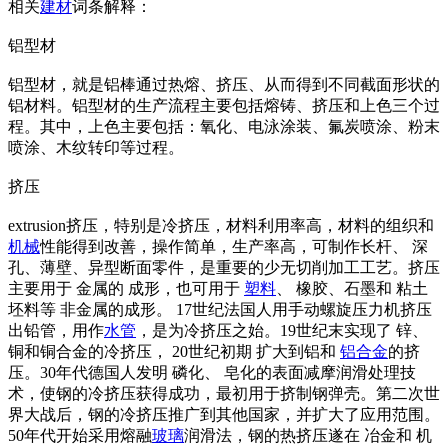
相关
建材
词条解释：
铝型材
铝型材，就是铝棒通过热熔、挤压、从而得到不同截面形状的
铝材料。铝型材的生产流程主要包括熔铸、挤压和上色三个过
程。其中，上色主要包括：氧化、电泳涂装、氟炭喷涂、粉末
喷涂、木纹转印等过程。
挤压
extrusion挤压，特别是冷挤压，材料利用率高，材料的组织和
机械
性能得到改善，操作简单，生产率高，可制作长杆、 深
孔、薄壁、异型断面零件，是重要的少无切削加工工艺。挤压
主要用于 金属的 成形，也可用于
塑料
、 橡胶、石墨和 粘土
坯料等 非金属的成形。 17世纪法国人用手动螺旋压力机挤压
出铅管，用作
水管
，是为冷挤压之始。19世纪末实现了 锌、
铜和铜合金的冷挤压， 20世纪初期 扩大到铝和
铝合金
的挤
压。30年代德国人发明 磷化、 皂化的表面减摩润滑处理技
术，使钢的冷挤压获得成功，最初用于挤制钢弹壳。第二次世
界大战后，钢的冷挤压推广到其他国家，并扩大了应用范围。
50年代开始采用熔融
玻璃
润滑法，钢的热挤压遂在 冶金和 机