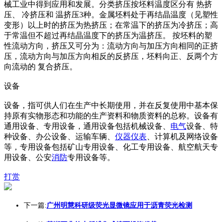
械工业中得到应用和发展。分类挤压按坯料温度区分有 热挤
压、 冷挤压和 温挤压3种。金属坯料处于再结晶温度（见塑性
变形）以上时的挤压为热挤压；在常温下的挤压为冷挤压；高
于常温但不超过再结晶温度下的挤压为温挤压。 按坯料的塑
性流动方向，挤压又可分为：流动方向与加压方向相同的正挤
压，流动方向与加压方向相反的反挤压，坯料向正、反两个方
向流动的 复合挤压。
设备
设备，指可供人们在生产中长期使用，并在反复使用中基本保
持原有实物形态和功能的生产资料和物质资料的总称。设备有
通用设备、专用设备，通用设备包括机械设备、
电气
设备、特
种设备、办公设备、运输车辆、
仪器
仪表
、计算机及网络设备
等，专用设备包括矿山专用设备、化工专用设备、航空航天专
用设备、公安
消防
专用设备等。
打赏
下一篇:
广州明慧科研级荧光显微镜应用于沥青荧光检测