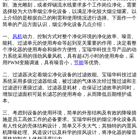
割、激光雕刻，或者焊锡流水线要求多个工作岗位净化，需要
选择较为大功率烟尘净化设备，以满足净化较大烟尘烟雾。以
上介绍的是根据自己的刚需和使用情况进行选择。下面作一个
简单的产品方面认识，烟尘净化设备几点介绍：
一、
风机
动力、控制方式对整个净化环境的净化效率、噪音、
能耗、过滤单元的使用寿命等起到至关重要的作用，决定着整
个净化器的使用寿命和操作方便性，宝瑞华科技主导产品的动
力系统采用的强劲风量风机，具有超4万小时的使用寿命，采
用PWM变频调速，具有噪音小，
节能
等优势。
二、过滤器决定着烟尘净化设备的过滤效能。宝瑞华科技过滤
系统采用多级过滤器组成，被过滤的气体依次经过预过滤和主
过滤进行逐级过滤。过滤器是耗材，在保证过滤效率的同时，
增加过滤面积可延长滤芯的使用寿命，从而降低后期维护成
本。
三、考虑到设备的使用环境，简单的外形结构及有效的降噪措
施是员工高效工作的必备要求。宝瑞华科技的烟尘净化设备具
有人性化的壳体结构设计，简单又不失大气；其独特的内置风
机降噪处理、风道设计以及科学的排风设计，将净化器的噪音
严格控制在人体舒适度以内。