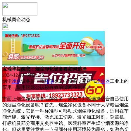
机械商企动态
宝瑞华提醒您：烟尘净化设备要如何选择
2024-12-09 浏览:
176
烟尘
净化
设备是一款
环保
类工业设备，是空气
净化器
工业上的
应用，采用国际公认较有效的滤网净化方式。
市面上烟尘净化设备品牌众多，如何去判断选择适合自己使用
的烟尘净化设备呢？首先，烟尘净化设备不同于大型粉尘烟尘
净化系统，它是一种标准型可移动式烟尘净化设备，适用在车
间焊锡、激光焊接、激光加工切割、激光加工雕刻、刻章机、
打标机及部分商用艾灸养生馆、医院科室产生烟尘烟雾源的净
化。但这里要注意的一点是部分使用环境较为恶劣，如激光切