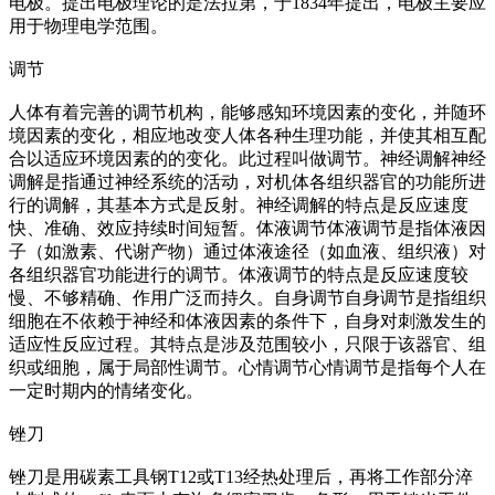
电极。提出电极理论的是法拉第，于1834年提出，电极主要应
用于物理电学范围。
调节
人体有着完善的调节机构，能够感知环境因素的变化，并随环
境因素的变化，相应地改变人体各种生理功能，并使其相互配
合以适应环境因素的的变化。此过程叫做调节。神经调解神经
调解是指通过神经系统的活动，对机体各组织器官的功能所进
行的调解，其基本方式是反射。神经调解的特点是反应速度
快、准确、效应持续时间短暂。体液调节体液调节是指体液因
子（如激素、代谢产物）通过体液途径（如血液、组织液）对
各组织器官功能进行的调节。体液调节的特点是反应速度较
慢、不够精确、作用广泛而持久。自身调节自身调节是指组织
细胞在不依赖于神经和体液因素的条件下，自身对刺激发生的
适应性反应过程。其特点是涉及范围较小，只限于该器官、组
织或细胞，属于局部性调节。心情调节心情调节是指每个人在
一定时期内的情绪变化。
锉刀
锉刀是用碳素工具钢T12或T13经热处理后，再将工作部分淬