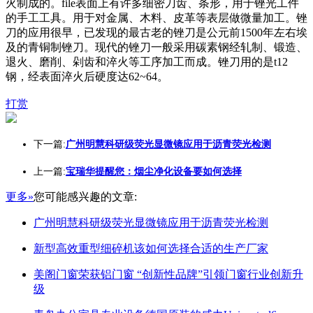
火制成的。file表面上有许多细密刀齿、条形，用于锉光工件
的手工工具。用于对金属、木料、皮革等表层做微量加工。锉
刀的应用很早，已发现的最古老的锉刀是公元前1500年左右埃
及的青铜制锉刀。现代的锉刀一般采用碳素钢经轧制、锻造、
退火、磨削、剁齿和淬火等工序加工而成。锉刀用的是t12
钢，经表面淬火后硬度达62~64。
打赏
下一篇:
广州明慧科研级荧光显微镜应用于沥青荧光检测
上一篇:
宝瑞华提醒您：烟尘净化设备要如何选择
更多»
您可能感兴趣的文章:
广州明慧科研级荧光显微镜应用于沥青荧光检测
新型高效重型细碎机该如何选择合适的生产厂家
美阁门窗荣获铝门窗 “创新性品牌”引领门窗行业创新升
级