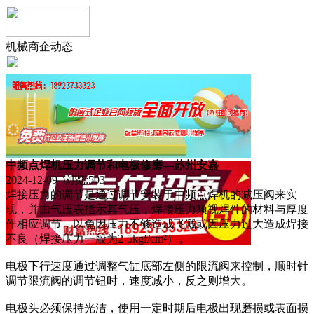
机械商企动态
中频点焊机压力调节和电极修磨—苏州安嘉
2024-12-09 浏览:
503
焊接压力的调节是通过调节安装于中频点焊机的减压阀来实
现，并由气压表指示其气压，焊接压力须视焊件的材料与厚度
作相应调节，以免因压力不够造成飞溅或因压力过大造成焊接
不良（焊接压力一般为2-5kgf/cm²）。
电极下行速度通过调整气缸底部左侧的限流阀来控制，顺时针
调节限流阀的调节钮时，速度减小，反之则增大。
电极头必须保持光洁，使用一定时期后电极出现磨损或表面损