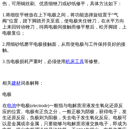
伤，可用铜丝刷、优质细锉刀或砂纸修平，具体方法如下：
1.将细纹平锉放在上下电极之间，将功能选择旋钮置于“气
阀”位置，踏下脚踏开关至底，使电极夹住锉刀，在水平方向
上来回转动锉刀，待两电极间接触而修平整后，松开脚踏，上
电极复位；
2.用细砂纸磨平电极接触面，从而使电极与工件保持良好的接
触。
3.当电极损耗严重时，必须使用
机床
工具
等修整。
相关
建材
词条解释：
电极
在
电池
中电极(electrode)一般指与电解质溶液发生氧化还原反
应的位置。电极有正负之分，一般正极为阴极，获得电子，发
生还原反应，负极则为阳极，失去电子发生氧化反应。电极可
以是金属或非金属，只要能够与电解质溶液交换电子，即成为